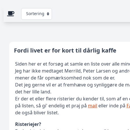
Sortering
Fordi livet er for kort til dårlig kaffe
Siden her er et forsøg at samle en liste over alle min
Jeg har ikke medtaget Merrild, Peter Larsen og andre 
mener de får opmærksomhed nok som de er.
Det jeg gerne vil er at fremhæve og synliggøre de man
det her lille land.
Er der et eller flere risterier du kender til, som af e
på listen, så gi' endelig et praj på
mail
eller inde på
F
de også bliver listet.
Risteriejer?