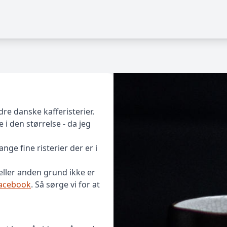
dre danske kafferisterier.
i den størrelse - da jeg
ge fine risterier der er i
n eller anden grund ikke er
acebook
. Så sørge vi for at