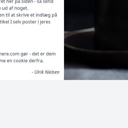
ret her på siden - så send
e ud af noget.
 til at skrive et indlæg på
ikel I selv poster i jeres
here.com gør - det er dem
mme en cookie derfra.
- Ulrik Nielsen